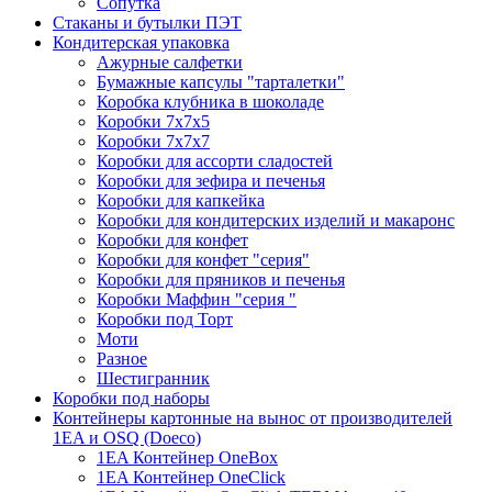
Сопутка
Стаканы и бутылки ПЭТ
Кондитерская упаковка
Ажурные салфетки
Бумажные капсулы "тарталетки"
Коробка клубника в шоколаде
Коробки 7х7х5
Коробки 7х7х7
Коробки для ассорти сладостей
Коробки для зефира и печенья
Коробки для капкейка
Коробки для кондитерских изделий и макаронс
Коробки для конфет
Коробки для конфет "серия"
Коробки для пряников и печенья
Коробки Маффин "серия "
Коробки под Торт
Моти
Разное
Шестигранник
Коробки под наборы
Контейнеры картонные на вынос от производителей
1EA и OSQ (Doeco)
1EA Контейнер OneBox
1EA Контейнер OneClick