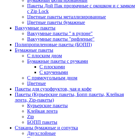
Бумажный фольгированный
Пакеты Дой Пак прозрачные с окошком и с замком
с Zip Lock
Цветные пакеты металлизированные
Цветные пакеты бумажные
Вакуумные пакеты
Вакуумные пакеты " в рулоне"
Вакуумные пакеты "рифленые"
Полипропиленовые пакеты (БОПП)
Бумажные пакеты
С плоским дном
Бумажные пакеты с ручками
С плоскими
С кручеными
С прямоугольным дном
Цветные
Пакеты для сухофруктов, чая и кофе
Пакеты (Курьерские пакеты, Бопп пакеты, Клейкая
лента, Zip-пакеты)
Курьерские пакеты
Клейкая лента
Zip
БОПП пакеты
Стаканы бумажные и сопутка
Двухслойные