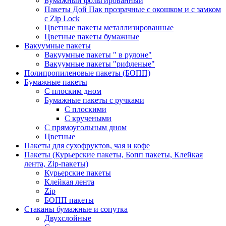
Бумажный фольгированный
Пакеты Дой Пак прозрачные с окошком и с замком
с Zip Lock
Цветные пакеты металлизированные
Цветные пакеты бумажные
Вакуумные пакеты
Вакуумные пакеты " в рулоне"
Вакуумные пакеты "рифленые"
Полипропиленовые пакеты (БОПП)
Бумажные пакеты
С плоским дном
Бумажные пакеты с ручками
С плоскими
С кручеными
С прямоугольным дном
Цветные
Пакеты для сухофруктов, чая и кофе
Пакеты (Курьерские пакеты, Бопп пакеты, Клейкая
лента, Zip-пакеты)
Курьерские пакеты
Клейкая лента
Zip
БОПП пакеты
Стаканы бумажные и сопутка
Двухслойные