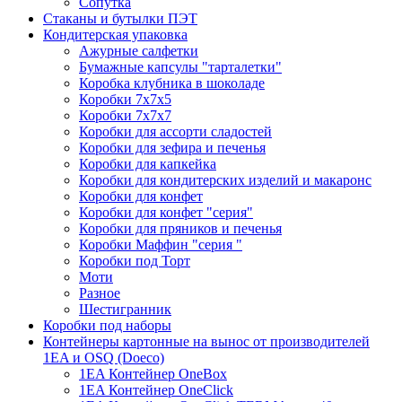
Сопутка
Стаканы и бутылки ПЭТ
Кондитерская упаковка
Ажурные салфетки
Бумажные капсулы "тарталетки"
Коробка клубника в шоколаде
Коробки 7х7х5
Коробки 7х7х7
Коробки для ассорти сладостей
Коробки для зефира и печенья
Коробки для капкейка
Коробки для кондитерских изделий и макаронс
Коробки для конфет
Коробки для конфет "серия"
Коробки для пряников и печенья
Коробки Маффин "серия "
Коробки под Торт
Моти
Разное
Шестигранник
Коробки под наборы
Контейнеры картонные на вынос от производителей
1EA и OSQ (Doeco)
1EA Контейнер OneBox
1EA Контейнер OneClick