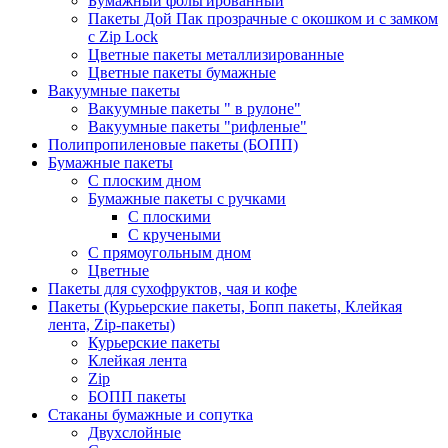
Бумажный фольгированный
Пакеты Дой Пак прозрачные с окошком и с замком
с Zip Lock
Цветные пакеты металлизированные
Цветные пакеты бумажные
Вакуумные пакеты
Вакуумные пакеты " в рулоне"
Вакуумные пакеты "рифленые"
Полипропиленовые пакеты (БОПП)
Бумажные пакеты
С плоским дном
Бумажные пакеты с ручками
С плоскими
С кручеными
С прямоугольным дном
Цветные
Пакеты для сухофруктов, чая и кофе
Пакеты (Курьерские пакеты, Бопп пакеты, Клейкая
лента, Zip-пакеты)
Курьерские пакеты
Клейкая лента
Zip
БОПП пакеты
Стаканы бумажные и сопутка
Двухслойные