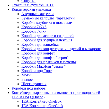
Сопутка
Стаканы и бутылки ПЭТ
Кондитерская упаковка
Ажурные салфетки
Бумажные капсулы "тарталетки"
Коробка клубника в шоколаде
Коробки 7х7х5
Коробки 7х7х7
Коробки для ассорти сладостей
Коробки для зефира и печенья
Коробки для капкейка
Коробки для кондитерских изделий и макаронс
Коробки для конфет
Коробки для конфет "серия"
Коробки для пряников и печенья
Коробки Маффин "серия "
Коробки под Торт
Моти
Разное
Шестигранник
Коробки под наборы
Контейнеры картонные на вынос от производителей
1EA и OSQ (Doeco)
1EA Контейнер OneBox
1EA Контейнер OneClick