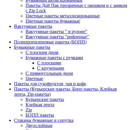
Бумажный фольгированный
Пакеты Дой Пак прозрачные с окошком и с замком
с Zip Lock
Цветные пакеты металлизированные
Цветные пакеты бумажные
Вакуумные пакеты
Вакуумные пакеты " в рулоне"
Вакуумные пакеты "рифленые"
Полипропиленовые пакеты (БОПП)
Бумажные пакеты
С плоским дном
Бумажные пакеты с ручками
С плоскими
С кручеными
С прямоугольным дном
Цветные
Пакеты для сухофруктов, чая и кофе
Пакеты (Курьерские пакеты, Бопп пакеты, Клейкая
лента, Zip-пакеты)
Курьерские пакеты
Клейкая лента
Zip
БОПП пакеты
Стаканы бумажные и сопутка
Двухслойные