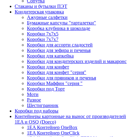
Сопутка
Стаканы и бутылки ПЭТ
Кондитерская упаковка
Ажурные салфетки
Бумажные капсулы "тарталетки"
Коробка клубника в шоколаде
Коробки 7х7х5
Коробки 7х7х7
Коробки для ассорти сладостей
Коробки для зефира и печенья
Коробки для капкейка
Коробки для кондитерских изделий и макаронс
Коробки для конфет
Коробки для конфет "серия"
Коробки для пряников и печенья
Коробки Маффин "серия "
Коробки под Торт
Моти
Разное
Шестигранник
Коробки под наборы
Контейнеры картонные на вынос от производителей
1EA и OSQ (Doeco)
1EA Контейнер OneBox
1EA Контейнер OneClick