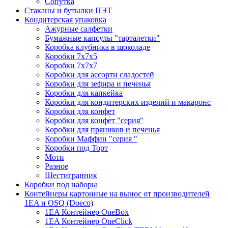
Сопутка
Стаканы и бутылки ПЭТ
Кондитерская упаковка
Ажурные салфетки
Бумажные капсулы "тарталетки"
Коробка клубника в шоколаде
Коробки 7х7х5
Коробки 7х7х7
Коробки для ассорти сладостей
Коробки для зефира и печенья
Коробки для капкейка
Коробки для кондитерских изделий и макаронс
Коробки для конфет
Коробки для конфет "серия"
Коробки для пряников и печенья
Коробки Маффин "серия "
Коробки под Торт
Моти
Разное
Шестигранник
Коробки под наборы
Контейнеры картонные на вынос от производителей
1EA и OSQ (Doeco)
1EA Контейнер OneBox
1EA Контейнер OneClick