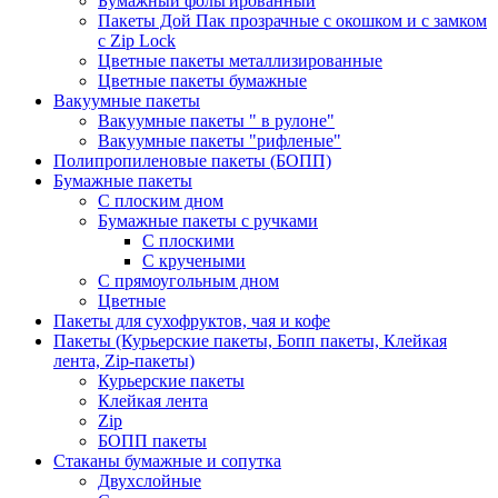
Бумажный фольгированный
Пакеты Дой Пак прозрачные с окошком и с замком
с Zip Lock
Цветные пакеты металлизированные
Цветные пакеты бумажные
Вакуумные пакеты
Вакуумные пакеты " в рулоне"
Вакуумные пакеты "рифленые"
Полипропиленовые пакеты (БОПП)
Бумажные пакеты
С плоским дном
Бумажные пакеты с ручками
С плоскими
С кручеными
С прямоугольным дном
Цветные
Пакеты для сухофруктов, чая и кофе
Пакеты (Курьерские пакеты, Бопп пакеты, Клейкая
лента, Zip-пакеты)
Курьерские пакеты
Клейкая лента
Zip
БОПП пакеты
Стаканы бумажные и сопутка
Двухслойные