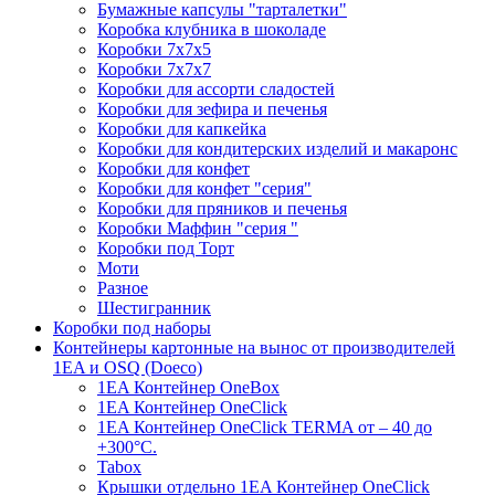
Бумажные капсулы "тарталетки"
Коробка клубника в шоколаде
Коробки 7х7х5
Коробки 7х7х7
Коробки для ассорти сладостей
Коробки для зефира и печенья
Коробки для капкейка
Коробки для кондитерских изделий и макаронс
Коробки для конфет
Коробки для конфет "серия"
Коробки для пряников и печенья
Коробки Маффин "серия "
Коробки под Торт
Моти
Разное
Шестигранник
Коробки под наборы
Контейнеры картонные на вынос от производителей
1EA и OSQ (Doeco)
1EA Контейнер OneBox
1EA Контейнер OneClick
1EA Контейнер OneClick TERMA от – 40 до
+300°C.
Tabox
Крышки отдельно 1EA Контейнер OneClick