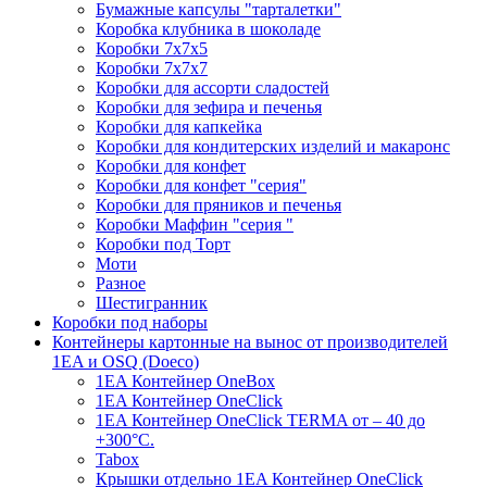
Бумажные капсулы "тарталетки"
Коробка клубника в шоколаде
Коробки 7х7х5
Коробки 7х7х7
Коробки для ассорти сладостей
Коробки для зефира и печенья
Коробки для капкейка
Коробки для кондитерских изделий и макаронс
Коробки для конфет
Коробки для конфет "серия"
Коробки для пряников и печенья
Коробки Маффин "серия "
Коробки под Торт
Моти
Разное
Шестигранник
Коробки под наборы
Контейнеры картонные на вынос от производителей
1EA и OSQ (Doeco)
1EA Контейнер OneBox
1EA Контейнер OneClick
1EA Контейнер OneClick TERMA от – 40 до
+300°C.
Tabox
Крышки отдельно 1EA Контейнер OneClick