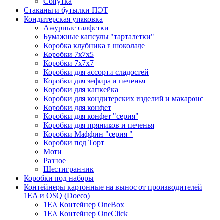
Сопутка
Стаканы и бутылки ПЭТ
Кондитерская упаковка
Ажурные салфетки
Бумажные капсулы "тарталетки"
Коробка клубника в шоколаде
Коробки 7х7х5
Коробки 7х7х7
Коробки для ассорти сладостей
Коробки для зефира и печенья
Коробки для капкейка
Коробки для кондитерских изделий и макаронс
Коробки для конфет
Коробки для конфет "серия"
Коробки для пряников и печенья
Коробки Маффин "серия "
Коробки под Торт
Моти
Разное
Шестигранник
Коробки под наборы
Контейнеры картонные на вынос от производителей
1EA и OSQ (Doeco)
1EA Контейнер OneBox
1EA Контейнер OneClick