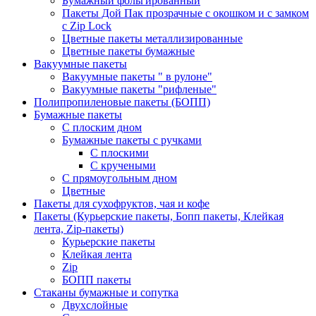
Бумажный фольгированный
Пакеты Дой Пак прозрачные с окошком и с замком
с Zip Lock
Цветные пакеты металлизированные
Цветные пакеты бумажные
Вакуумные пакеты
Вакуумные пакеты " в рулоне"
Вакуумные пакеты "рифленые"
Полипропиленовые пакеты (БОПП)
Бумажные пакеты
С плоским дном
Бумажные пакеты с ручками
С плоскими
С кручеными
С прямоугольным дном
Цветные
Пакеты для сухофруктов, чая и кофе
Пакеты (Курьерские пакеты, Бопп пакеты, Клейкая
лента, Zip-пакеты)
Курьерские пакеты
Клейкая лента
Zip
БОПП пакеты
Стаканы бумажные и сопутка
Двухслойные