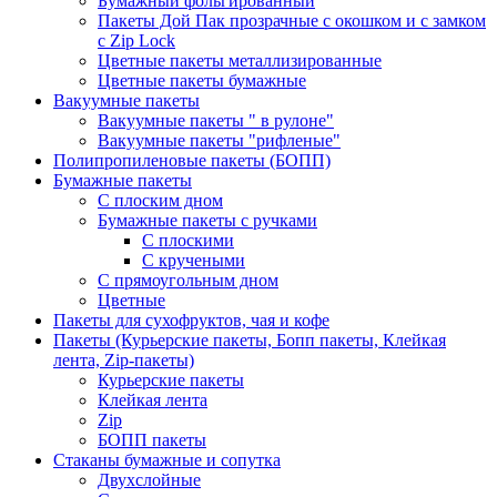
Бумажный фольгированный
Пакеты Дой Пак прозрачные с окошком и с замком
с Zip Lock
Цветные пакеты металлизированные
Цветные пакеты бумажные
Вакуумные пакеты
Вакуумные пакеты " в рулоне"
Вакуумные пакеты "рифленые"
Полипропиленовые пакеты (БОПП)
Бумажные пакеты
С плоским дном
Бумажные пакеты с ручками
С плоскими
С кручеными
С прямоугольным дном
Цветные
Пакеты для сухофруктов, чая и кофе
Пакеты (Курьерские пакеты, Бопп пакеты, Клейкая
лента, Zip-пакеты)
Курьерские пакеты
Клейкая лента
Zip
БОПП пакеты
Стаканы бумажные и сопутка
Двухслойные