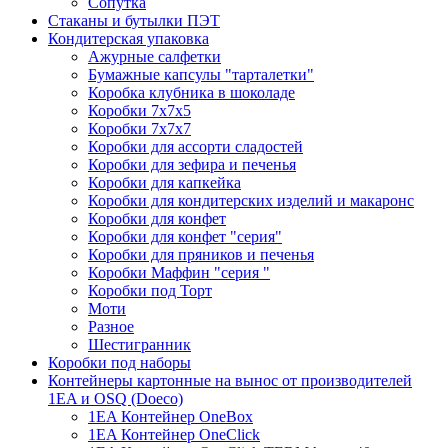
Сопутка
Стаканы и бутылки ПЭТ
Кондитерская упаковка
Ажурные салфетки
Бумажные капсулы "тарталетки"
Коробка клубника в шоколаде
Коробки 7х7х5
Коробки 7х7х7
Коробки для ассорти сладостей
Коробки для зефира и печенья
Коробки для капкейка
Коробки для кондитерских изделий и макаронс
Коробки для конфет
Коробки для конфет "серия"
Коробки для пряников и печенья
Коробки Маффин "серия "
Коробки под Торт
Моти
Разное
Шестигранник
Коробки под наборы
Контейнеры картонные на вынос от производителей
1EA и OSQ (Doeco)
1EA Контейнер OneBox
1EA Контейнер OneClick