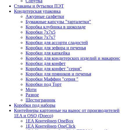
Сопутка
Стаканы и бутылки ПЭТ
Кондитерская упаковка
Ажурные салфетки
Бумажные капсулы "тарталетки"
Коробка клубника в шоколаде
Коробки 7х7х5
Коробки 7х7х7
Коробки для ассорти сладостей
Коробки для зефира и печенья
Коробки для капкейка
Коробки для кондитерских изделий и макаронс
Коробки для конфет
Коробки для конфет "серия"
Коробки для пряников и печенья
Коробки Маффин "серия "
Коробки под Торт
Моти
Разное
Шестигранник
Коробки под наборы
Контейнеры картонные на вынос от производителей
1EA и OSQ (Doeco)
1EA Контейнер OneBox
1EA Контейнер OneClick