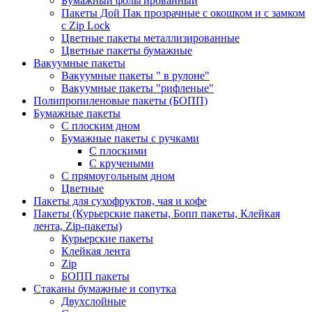
Бумажный фольгированный
Пакеты Дой Пак прозрачные с окошком и с замком
с Zip Lock
Цветные пакеты металлизированные
Цветные пакеты бумажные
Вакуумные пакеты
Вакуумные пакеты " в рулоне"
Вакуумные пакеты "рифленые"
Полипропиленовые пакеты (БОПП)
Бумажные пакеты
С плоским дном
Бумажные пакеты с ручками
С плоскими
С кручеными
С прямоугольным дном
Цветные
Пакеты для сухофруктов, чая и кофе
Пакеты (Курьерские пакеты, Бопп пакеты, Клейкая
лента, Zip-пакеты)
Курьерские пакеты
Клейкая лента
Zip
БОПП пакеты
Стаканы бумажные и сопутка
Двухслойные