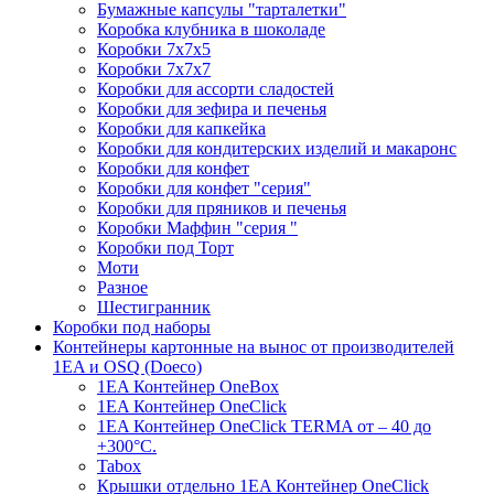
Бумажные капсулы "тарталетки"
Коробка клубника в шоколаде
Коробки 7х7х5
Коробки 7х7х7
Коробки для ассорти сладостей
Коробки для зефира и печенья
Коробки для капкейка
Коробки для кондитерских изделий и макаронс
Коробки для конфет
Коробки для конфет "серия"
Коробки для пряников и печенья
Коробки Маффин "серия "
Коробки под Торт
Моти
Разное
Шестигранник
Коробки под наборы
Контейнеры картонные на вынос от производителей
1EA и OSQ (Doeco)
1EA Контейнер OneBox
1EA Контейнер OneClick
1EA Контейнер OneClick TERMA от – 40 до
+300°C.
Tabox
Крышки отдельно 1EA Контейнер OneClick