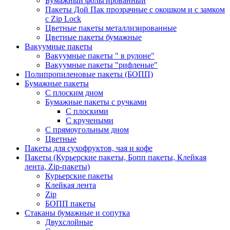
Бумажный фольгированный
Пакеты Дой Пак прозрачные с окошком и с замком
с Zip Lock
Цветные пакеты металлизированные
Цветные пакеты бумажные
Вакуумные пакеты
Вакуумные пакеты " в рулоне"
Вакуумные пакеты "рифленые"
Полипропиленовые пакеты (БОПП)
Бумажные пакеты
С плоским дном
Бумажные пакеты с ручками
С плоскими
С кручеными
С прямоугольным дном
Цветные
Пакеты для сухофруктов, чая и кофе
Пакеты (Курьерские пакеты, Бопп пакеты, Клейкая
лента, Zip-пакеты)
Курьерские пакеты
Клейкая лента
Zip
БОПП пакеты
Стаканы бумажные и сопутка
Двухслойные