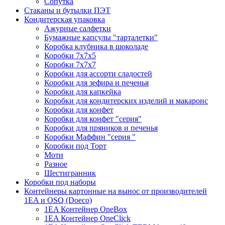
Сопутка
Стаканы и бутылки ПЭТ
Кондитерская упаковка
Ажурные салфетки
Бумажные капсулы "тарталетки"
Коробка клубника в шоколаде
Коробки 7х7х5
Коробки 7х7х7
Коробки для ассорти сладостей
Коробки для зефира и печенья
Коробки для капкейка
Коробки для кондитерских изделий и макаронс
Коробки для конфет
Коробки для конфет "серия"
Коробки для пряников и печенья
Коробки Маффин "серия "
Коробки под Торт
Моти
Разное
Шестигранник
Коробки под наборы
Контейнеры картонные на вынос от производителей
1EA и OSQ (Doeco)
1EA Контейнер OneBox
1EA Контейнер OneClick