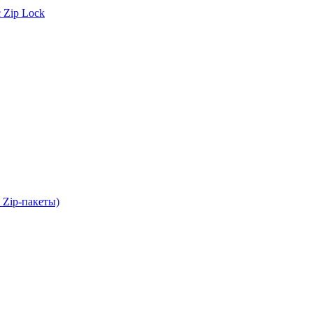
 Zip Lock
 Zip-пакеты)