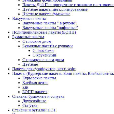
Бумажный фольгированный
Пакеты Дой Пак прозрачные с окошком и с замком с
Цветные пакеты металлизированные
Цветные пакеты бумажные
Вакуумные пакеты
Вакуумные пакеты " в рулоне"
Вакуумные пакеты "рифленые"
Полипропиленовые пакеты (БОПП)
Бумажные пакеты
С плоским дном
Бумажные пакеты с ручками
С плоскими
С кручеными
С прямоугольным дном
Цветные
Пакеты для сухофруктов, чая и кофе
Пакеты (Курьерские пакеты, Бопп пакеты, Клейкая лента,
Курьерские пакеты
Клейкая лента
Zip
БОПП пакеты
Стаканы бумажные и сопутка
Двухслойные
Сопутка
Стаканы и бутылки ПЭТ