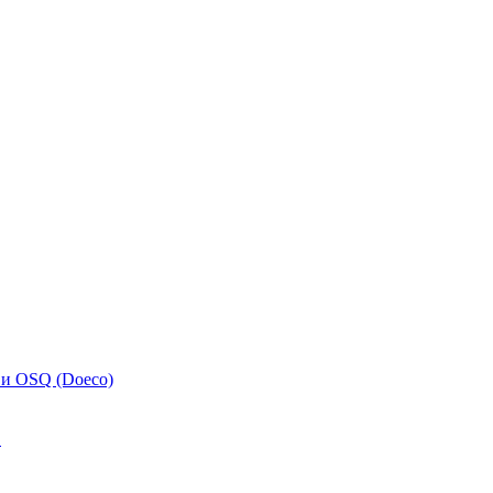
 и OSQ (Doeco)
.