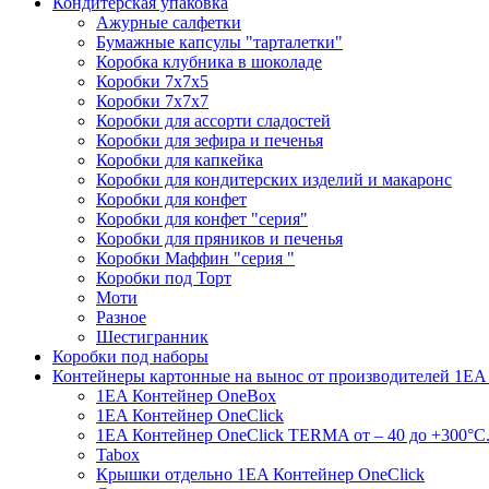
Кондитерская упаковка
Ажурные салфетки
Бумажные капсулы "тарталетки"
Коробка клубника в шоколаде
Коробки 7х7х5
Коробки 7х7х7
Коробки для ассорти сладостей
Коробки для зефира и печенья
Коробки для капкейка
Коробки для кондитерских изделий и макаронс
Коробки для конфет
Коробки для конфет "серия"
Коробки для пряников и печенья
Коробки Маффин "серия "
Коробки под Торт
Моти
Разное
Шестигранник
Коробки под наборы
Контейнеры картонные на вынос от производителей 1EA
1EA Контейнер OneBox
1EA Контейнер OneClick
1EA Контейнер OneClick TERMA от – 40 до +300°C
Tabox
Крышки отдельно 1EA Контейнер OneClick