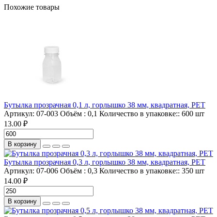
Похожие товары
Бутылка прозрачная 0,1 л, горлышко 38 мм, квадратная, PET
Артикул:
07-003
Объём :
0,1
Количество в упаковке::
600 шт
13.00 ₽
В корзину
Бутылка прозрачная 0,3 л, горлышко 38 мм, квадратная, PET
Артикул:
07-006
Объём :
0,3
Количество в упаковке::
350 шт
14.00 ₽
В корзину