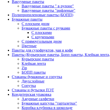
Вакуумные пакеты
Вакуумные пакеты " в рулоне"
Вакуумные пакеты "рифленые"
Полипропиленовые пакеты (БОПП)
Бумажные пакеты
С плоским дном
Бумажные пакеты с ручками
С плоскими
С кручеными
С прямоугольным дном
Цветные
Пакеты для сухофруктов, чая и кофе
Пакеты (Курьерские пакеты, Бопп пакеты, Клейкая лента,
Курьерские пакеты
Клейкая лента
Zip
БОПП пакеты
Стаканы бумажные и сопутка
Двухслойные
Сопутка
Стаканы и бутылки ПЭТ
Кондитерская упаковка
Ажурные салфетки
Бумажные капсулы "тарталетки"
Коробка клубника в шоколаде