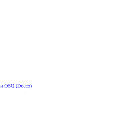
 и OSQ (Doeco)
.