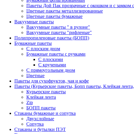
Бумажный фольгированный
Пакеты Дой Пак прозрачные с окошком и с замком с
Цветные пакеты металлизированные
Цветные пакеты бумажные
Вакуумные пакеты
Вакуумные пакеты " в рулоне"
Вакуумные пакеты "рифленые"
Полипропиленовые пакеты (БОПП)
Бумажные пакеты
С плоским дном
Бумажные пакеты с ручками
С плоскими
С кручеными
С прямоугольным дном
Цветные
Пакеты для сухофруктов, чая и кофе
Пакеты (Курьерские пакеты, Бопп пакеты, Клейкая лента,
Курьерские пакеты
Клейкая лента
Zip
БОПП пакеты
Стаканы бумажные и сопутка
Двухслойные
Сопутка
Стаканы и бутылки ПЭТ