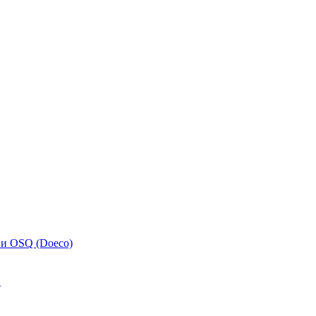
 и OSQ (Doeco)
.