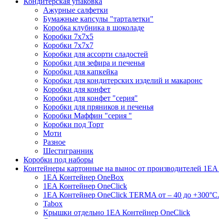
Кондитерская упаковка
Ажурные салфетки
Бумажные капсулы "тарталетки"
Коробка клубника в шоколаде
Коробки 7х7х5
Коробки 7х7х7
Коробки для ассорти сладостей
Коробки для зефира и печенья
Коробки для капкейка
Коробки для кондитерских изделий и макаронс
Коробки для конфет
Коробки для конфет "серия"
Коробки для пряников и печенья
Коробки Маффин "серия "
Коробки под Торт
Моти
Разное
Шестигранник
Коробки под наборы
Контейнеры картонные на вынос от производителей 1EA
1EA Контейнер OneBox
1EA Контейнер OneClick
1EA Контейнер OneClick TERMA от – 40 до +300°C
Tabox
Крышки отдельно 1EA Контейнер OneClick