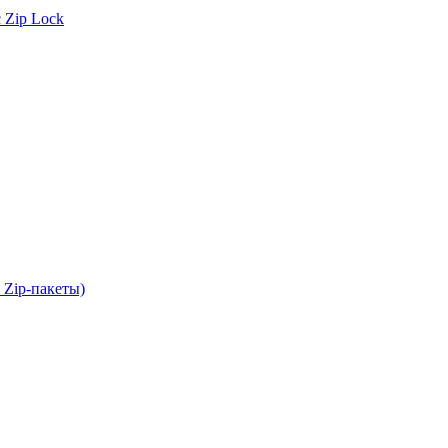
 Zip Lock
 Zip-пакеты)