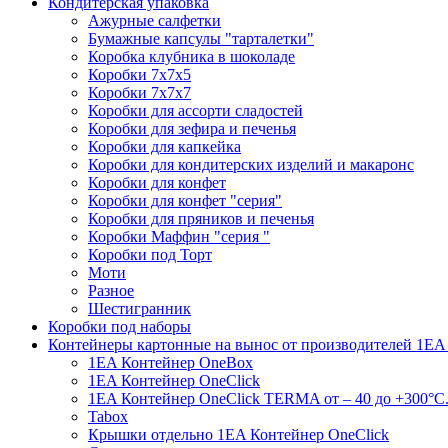
Кондитерская упаковка
Ажурные салфетки
Бумажные капсулы "тарталетки"
Коробка клубника в шоколаде
Коробки 7х7х5
Коробки 7х7х7
Коробки для ассорти сладостей
Коробки для зефира и печенья
Коробки для капкейка
Коробки для кондитерских изделий и макаронс
Коробки для конфет
Коробки для конфет "серия"
Коробки для пряников и печенья
Коробки Маффин "серия "
Коробки под Торт
Моти
Разное
Шестигранник
Коробки под наборы
Контейнеры картонные на вынос от производителей 1EA
1EA Контейнер OneBox
1EA Контейнер OneClick
1EA Контейнер OneClick TERMA от – 40 до +300°C
Tabox
Крышки отдельно 1EA Контейнер OneClick