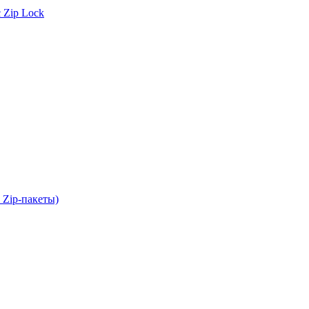
 Zip Lock
 Zip-пакеты)