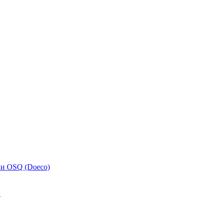
 и OSQ (Doeco)
.