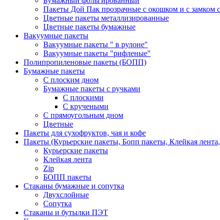
Бумажный фольгированный
Пакеты Дой Пак прозрачные с окошком и с замком с
Цветные пакеты металлизированные
Цветные пакеты бумажные
Вакуумные пакеты
Вакуумные пакеты " в рулоне"
Вакуумные пакеты "рифленые"
Полипропиленовые пакеты (БОПП)
Бумажные пакеты
С плоским дном
Бумажные пакеты с ручками
С плоскими
С кручеными
С прямоугольным дном
Цветные
Пакеты для сухофруктов, чая и кофе
Пакеты (Курьерские пакеты, Бопп пакеты, Клейкая лента,
Курьерские пакеты
Клейкая лента
Zip
БОПП пакеты
Стаканы бумажные и сопутка
Двухслойные
Сопутка
Стаканы и бутылки ПЭТ