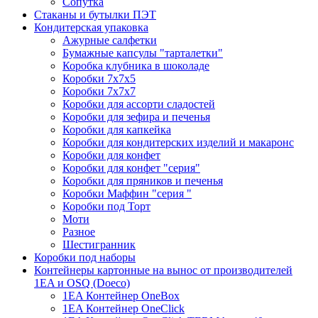
Сопутка
Стаканы и бутылки ПЭТ
Кондитерская упаковка
Ажурные салфетки
Бумажные капсулы "тарталетки"
Коробка клубника в шоколаде
Коробки 7х7х5
Коробки 7х7х7
Коробки для ассорти сладостей
Коробки для зефира и печенья
Коробки для капкейка
Коробки для кондитерских изделий и макаронс
Коробки для конфет
Коробки для конфет "серия"
Коробки для пряников и печенья
Коробки Маффин "серия "
Коробки под Торт
Моти
Разное
Шестигранник
Коробки под наборы
Контейнеры картонные на вынос от производителей
1EA и OSQ (Doeco)
1EA Контейнер OneBox
1EA Контейнер OneClick