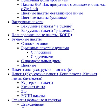
Бумажный фольгированный
Пакеты Дой Пак прозрачные с окошком и с замком
с Zip Lock
Цветные пакеты металлизированные
Цветные пакеты бумажные
Вакуумные пакеты
Вакуумные пакеты " в рулоне"
Вакуумные пакеты "рифленые"
Полипропиленовые пакеты (БОПП)
Бумажные пакеты
С плоским дном
Бумажные пакеты с ручками
С плоскими
С кручеными
С прямоугольным дном
Цветные
Пакеты для сухофруктов, чая и кофе
Пакеты (Курьерские пакеты, Бопп пакеты, Клейкая
лента, Zip-пакеты)
Курьерские пакеты
Клейкая лента
Zip
БОПП пакеты
Стаканы бумажные и сопутка
Двухслойные