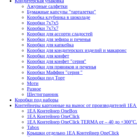
Кондитерская упаковка
Ажурные салфетки
Бумажные капсулы "тарталетки"
Коробка клубника в шоколаде
Коробки 7х7х5
Коробки 7х7х7
Коробки для ассорти сладостей
Коробки для зефира и печенья
Коробки для капкейка
Коробки для кондитерских изделий и макаронс
Коробки для конфет
Коробки для конфет "серия"
Коробки для пряников и печенья
Коробки Маффин "серия "
Коробки под Торт
Моти
Разное
Шестигранник
Коробки под наборы
Контейнеры картонные на вынос от производителей 1EA
1EA Контейнер OneBox
1EA Контейнер OneClick
1EA Контейнер OneClick TERMA от – 40 до +300°C
Tabox
Крышки отдельно 1EA Контейнер OneClick