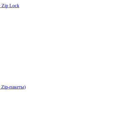
 Zip Lock
 Zip-пакеты)