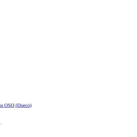
 и OSQ (Doeco)
.