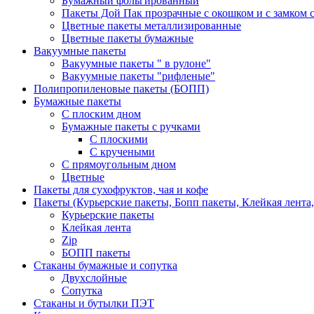
Бумажный фольгированный
Пакеты Дой Пак прозрачные с окошком и с замком с
Цветные пакеты металлизированные
Цветные пакеты бумажные
Вакуумные пакеты
Вакуумные пакеты " в рулоне"
Вакуумные пакеты "рифленые"
Полипропиленовые пакеты (БОПП)
Бумажные пакеты
С плоским дном
Бумажные пакеты с ручками
С плоскими
С кручеными
С прямоугольным дном
Цветные
Пакеты для сухофруктов, чая и кофе
Пакеты (Курьерские пакеты, Бопп пакеты, Клейкая лента,
Курьерские пакеты
Клейкая лента
Zip
БОПП пакеты
Стаканы бумажные и сопутка
Двухслойные
Сопутка
Стаканы и бутылки ПЭТ